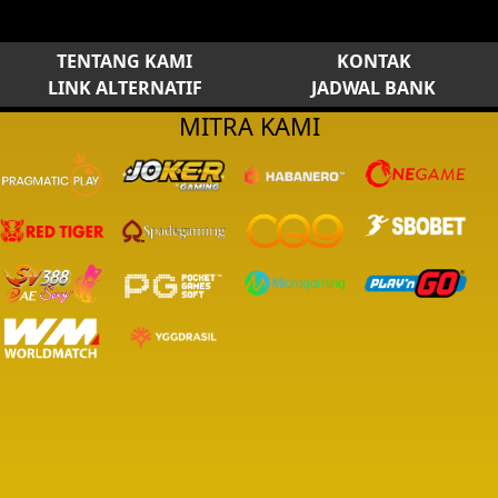
TENTANG KAMI
KONTAK
LINK ALTERNATIF
JADWAL BANK
MITRA KAMI